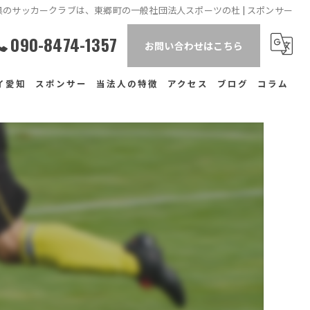
のサッカークラブは、東郷町の一般社団法人スポーツの杜 | スポンサー
090-8474-1357
お問い合わせはこちら
イ愛知
スポンサー
当法人の特徴
アクセス
ブログ
コラム
ュール
各務原市のサッカークラブ
一般社団法人スポーツの杜
場
体験
中学生
関市のサッカークラブ
小学生