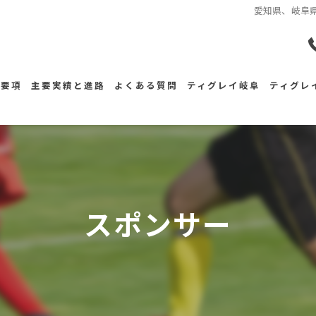
愛知県、岐阜県
集要項
主要実績と進路
よくある質問
ティグレイ岐阜
ティグレ
スケジュール
スケジ
練習会場
練習会
スポンサー