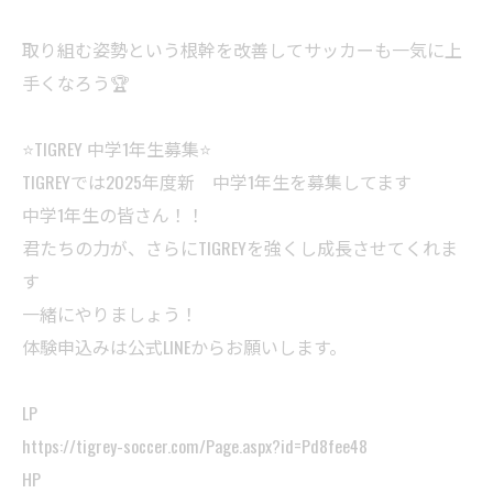
取り組む姿勢という根幹を改善してサッカーも一気に上
手くなろう🏆
⭐️TIGREY 中学1年生募集⭐️
TIGREYでは2025年度新 中学1年生を募集してます
中学1年生の皆さん！！
君たちの力が、さらにTIGREYを強くし成長させてくれま
す
一緒にやりましょう！
体験申込みは公式LINEからお願いします。
LP
https://tigrey-soccer.com/Page.aspx?id=Pd8fee48
HP