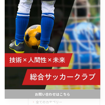
#いろはいえ
#ジュニアユース選手募集中
#ジュニアサッカー選手募集中
#adidas
#adidasfootball
< 前のページ
一覧に戻る
次のページ >
カテゴリー
Categories
お問い合わせはこちら
全てのカテゴリー