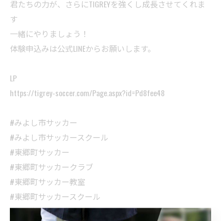
君たちの力が、さらにTIGREYを強くし成長させてくれま
す
一緒にやりましょう！
体験申込みは公式LINEからお願いします。
LP
https://tigrey-soccer.com/Page.aspx?id=Pd8fee48
#みよし市サッカー
#みよし市サッカースクール
#東郷町サッカー
#東郷町サッカークラブ
#東郷町サッカー教室
#東郷町サッカースクール
#新中学1年生募集中