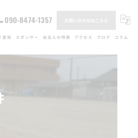
090-8474-1357
お問い合わせはこちら
イ愛知
スポンサー
当法人の特徴
アクセス
ブログ
コラム
ュール
各務原市のサッカークラブ
一般社団法人スポーツの杜
場
体験
中学生
井
関市のサッカークラブ
小学生