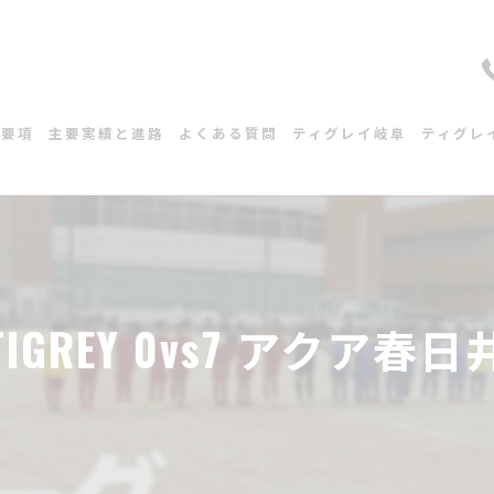
集要項
主要実績と進路
よくある質問
ティグレイ岐阜
ティグレ
スケジュール
スケジ
練習会場
練習会
TIGREY 0vs7 アクア春日