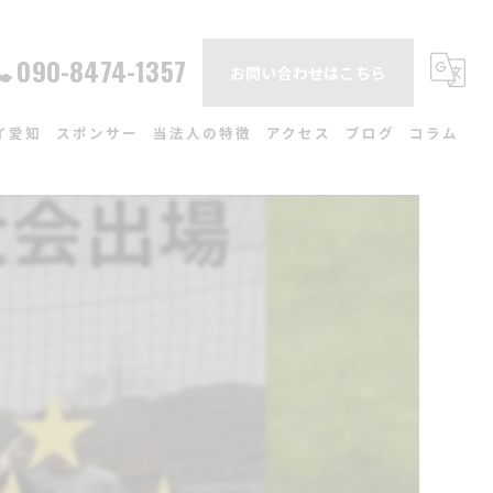
090-8474-1357
お問い合わせはこちら
イ愛知
スポンサー
当法人の特徴
アクセス
ブログ
コラム
ュール
各務原市のサッカークラブ
一般社団法人スポーツの杜
場
体験
中学生

関市のサッカークラブ
小学生