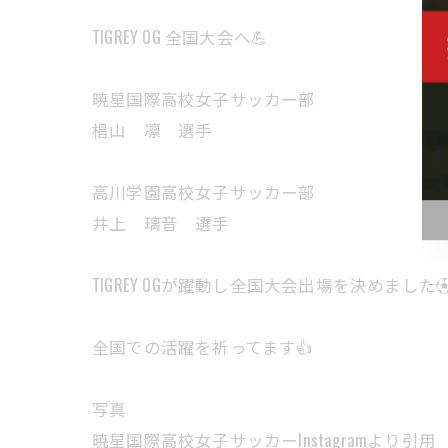
TIGREY OG 全国大会へ💪
暁星国際高校女子サッカー部
椙山 凛 選手
高川学園高校女子サッカー部
井上 璃音 選手
TIGREY OGが躍動し全国大会出場を決めました⚽
全国での活躍を祈ってます👍
写真
暁星国際高校女子サッカーInstagramより引用