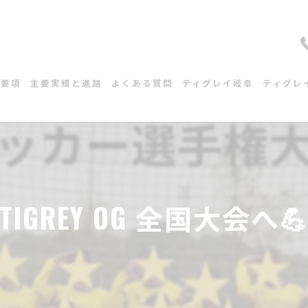
集要項
主要実績と進路
よくある質問
ティグレイ岐阜
ティグレ
スケジュール
スケジ
練習会場
練習会
TIGREY OG 全国大会へ